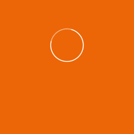
überwinden, sicher abrollen und gezielt
springen. Ein erfahrener Parkour-Trainer
zeigt dir wie es richtig geht und du kannst es
in aller Ruhe selber ausprobieren.
Wenn du Spaß an Parkour findest, kannst du
nach den Ferien direkt in einem Kurs
weitermachen.
Der Kurs findet statt in Zusammenarbeit mit
dem Fachbereich Jugend & Familie der Stadt
Kleve.
Zeitraum:
nächster Kurs in den
Kosten: